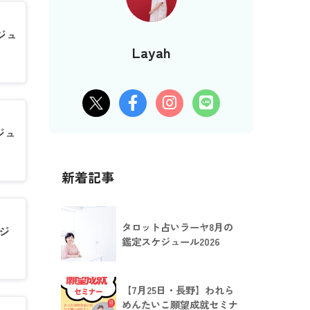
ジュ
Layah
ジュ
新着記事
タロット占いラーヤ8月の
ジ
鑑定スケジュール2026
【7月25日・長野】われら
めんたいこ願望成就セミナ