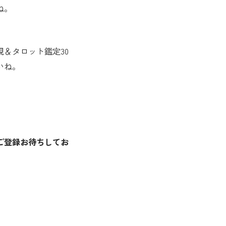
ね。
＆タロット鑑定30
いね。
ご登録お待ちしてお