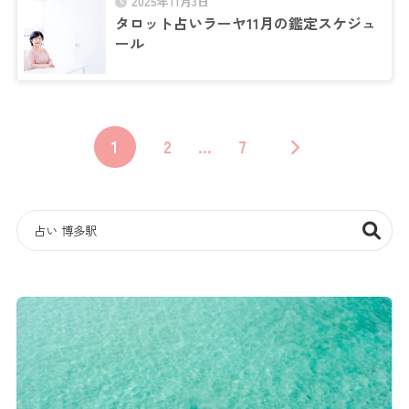
2025年11月3日
タロット占いラーヤ11月の鑑定スケジュ
ール
1
2
…
7