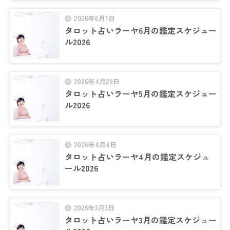
2026年6月1日
タロット占いラーヤ6月の鑑定スケジュー
ル2026
2026年4月29日
タロット占いラーヤ5月の鑑定スケジュー
ル2026
2026年4月4日
タロット占いラーヤ4月の鑑定スケジュ
ール2026
2026年3月3日
タロット占いラーヤ3月の鑑定スケジュー