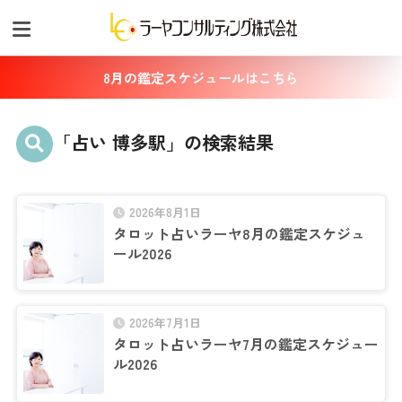
8月の鑑定スケジュールはこちら
「占い 博多駅」の検索結果
2026年8月1日
タロット占いラーヤ8月の鑑定スケジュ
ール2026
2026年7月1日
タロット占いラーヤ7月の鑑定スケジュー
ル2026