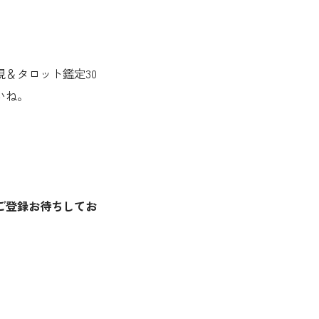
＆タロット鑑定30
いね。
ご登録お待ちしてお