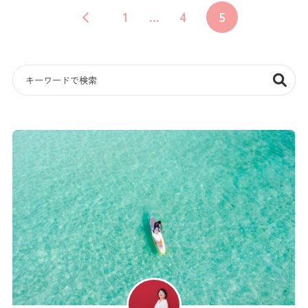
1
…
4
5