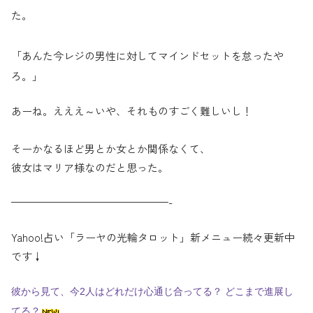
た。
「あんた今レジの男性に対してマインドセットを怠ったや
ろ。」
あーね。えええ～いや、それものすごく難しいし！
そーかなるほど男とか女とか関係なくて、
彼女はマリア様なのだと
思った。
———————————————-
Yahoo!占い「ラーヤの光輪タロット」新メニュー続々更新中
です↓
彼から見て、今2人はどれだけ心通じ合ってる？ どこまで進展し
てる？