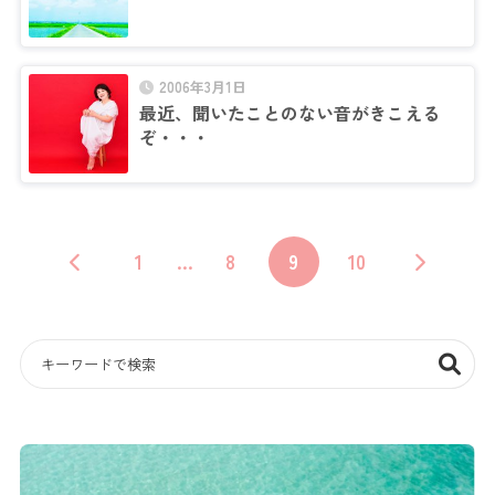
2006年3月1日
最近、聞いたことのない音がきこえる
ぞ・・・
1
…
8
9
10