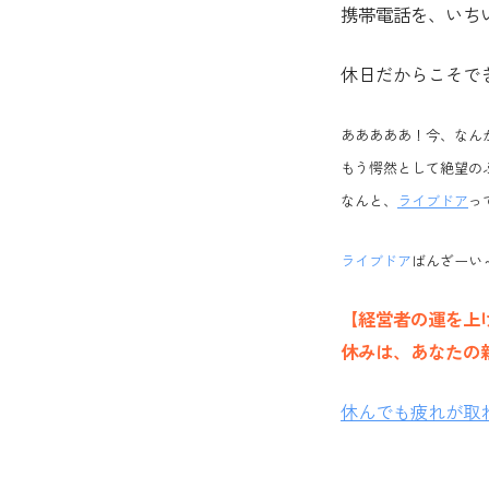
携帯電話を、いち
休日だからこそで
あああああ！今、なん
もう愕然として絶望の
なんと、
ライブドア
っ
ライブドア
ばんざーい～
【経営者の運を上
休みは、あなたの
休んでも疲れが取