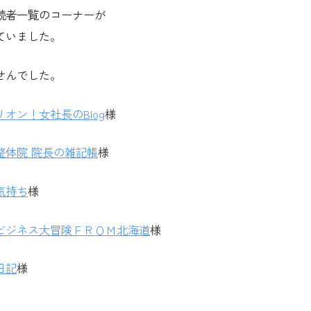
読者一覧のコーナーが
ていました。
せんでした。
オン！女社長のBlog
様
整体院 院長の雑記帳
様
気持ち
様
ビジネス大冒険ＦＲＯＭ北海道
様
日記
様