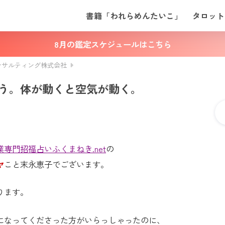
書籍「われらめんたいこ」
タロット
8月の鑑定スケジュールはこちら
ンサルティング株式会社
う。体が動くと空気が動く。
業専門招福占いふくまねき.net
の
ヤ
こと末永恵子でございます。
ります。
になってくださった方がいらっしゃったのに、