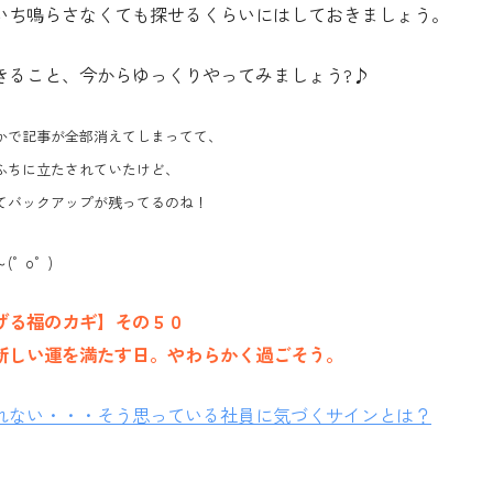
いち鳴らさなくても探せるくらいにはしておきましょう。
きること、今からゆっくりやってみましょう?♪
かで記事が全部消えてしまってて、
ふちに立たされていたけど、
てバックアップが残ってるのね！
(゜o゜)
げる福のカギ】その５０
新しい運を満たす日。やわらかく過ごそう。
れない・・・そう思っている社員に気づくサインとは？