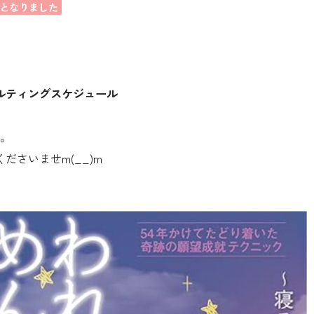
となりました
ルティングスケジュール
す。
ださいませm(__)m