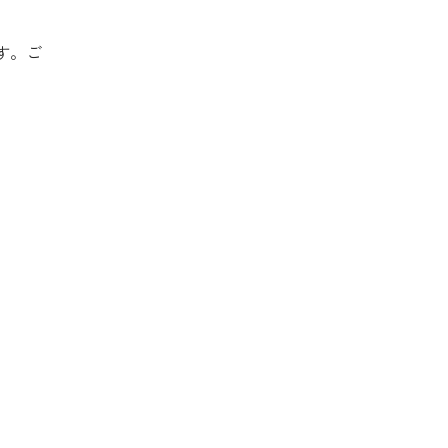
ます。ご
。