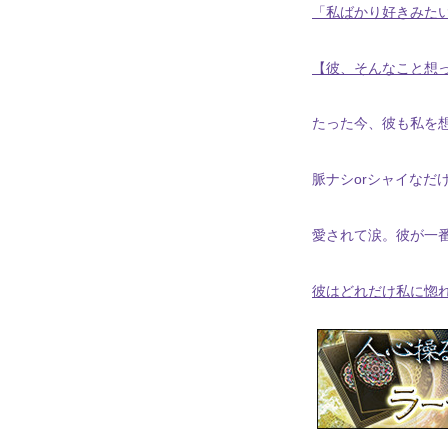
「私ばかり好きみた
【彼、そんなこと想っ
たった今、彼も私を
脈ナシorシャイなだ
愛されて涙。彼が一
彼はどれだけ私に惚