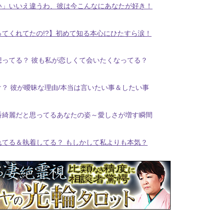
い」いいえ違うわ、彼は今こんなにあなたが好き！
てくれてたの!?】初めて知る本心にひたすら涙！
想ってる？ 彼も私が恋しくて会いたくなってる？
け？ 彼が曖昧な理由/本当は言いたい事＆したい事
番綺麗だと思ってるあなたの姿～愛しさが増す瞬間
れてる＆執着してる？ もしかして私よりも本気？