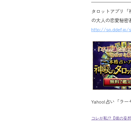
————————
タロットアプリ「
の大人の恋愛秘密
http://sp.ddef.jp/
Yahoo!占い「
コレが私!?【彼の妄