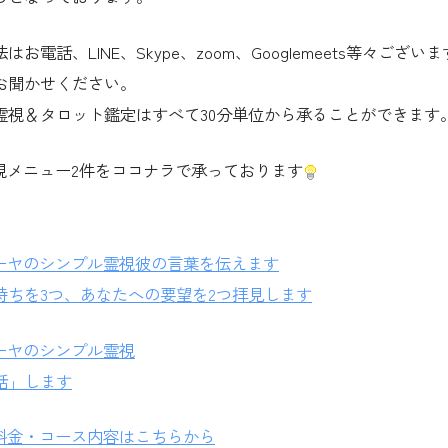
お電話、LINE、Skype、zoom、Googlemeets等々ござい
お聞かせください。
霊視＆タロット鑑定はすべて30分単位から承ることができます
視メニュー2件をココナラで承っております
。
ーヤのシンプル霊視彼の言葉を伝えます
持ちを3つ、あなたへの要望を2つ拝見します
ーヤのシンプル霊視
話」します
料金・コース内容はこちらから