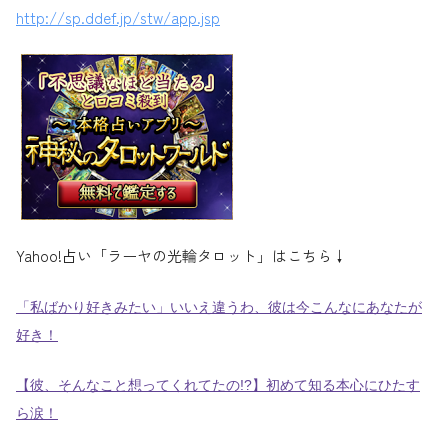
http://sp.ddef.jp/stw/app.jsp
Yahoo!占い「ラーヤの光輪タロット」はこちら↓
「私ばかり好きみたい」いいえ違うわ、彼は今こんなにあなたが
好き！
【彼、そんなこと想ってくれてたの!?】初めて知る本心にひたす
ら涙！