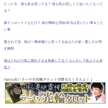
たった今、彼も私を想ってる？ 彼も私が恋しくて会いたくなって
る？
脈ナシorシャイなだけ？ 彼が曖昧な理由/本当は言いたい事＆した
い事
愛されて涙。彼が一番綺麗だと思ってるあなたの姿～愛しさが増
す瞬間
彼はどれだけ私に惚れてる＆執着してる？ もしかして私よりも本
気？
Yahoo占いラーヤの光輪タロット18禁もたくさんよ！↓