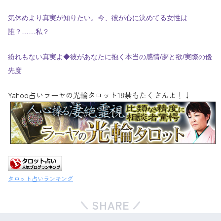
気休めより真実が知りたい。今、彼が心に決めてる女性は
誰？……私？
紛れもない真実よ◆彼があなたに抱く本当の感情/夢と欲/実際の優
先度
Yahoo占いラーヤの光輪タロット18禁もたくさんよ！↓
タロット占いランキング
SHARE