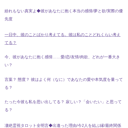
紛れもない真実よ◆彼があなたに抱く本当の感情/夢と欲/実際の優
先度
一日中、彼のことばかり考えてる。彼は私のことどれくらい考え
てる？
今、彼があなたに抱く感情……愛/恋/友情/肉欲、どれが一番大き
い？
言葉？ 態度？ 彼はよく何（なに）であなたの愛や本気度を量って
る？
たった今彼も私を思い出してる？ 寂しい？「会いたい」と思って
る？
凄絶霊視タロット全明言◆出逢った理由/今2人を結ぶ縁/最終関係