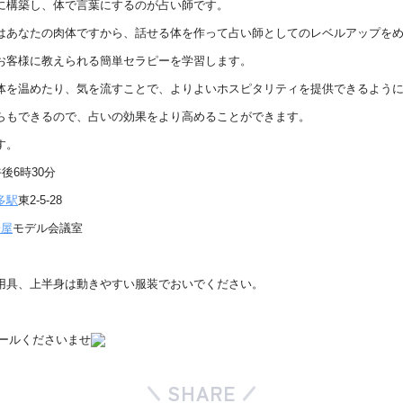
に構築し、体で言葉にするのが占い師です。
はあなたの肉体ですから、
話せる体を作って占い師としてのレベルアップを
お客様に教えられる簡単セラピーを学習しま
す。
体を温めたり、気を流すことで、
よりよいホスピタリティを提供できるよう
らもできるので、
占いの効果をより高めることができます。
す。
後6時30分
多駅
東2-5-28
子屋
モデル会議室
用具、
上半身は動きやすい服装でおいでください。
までメールくださいませ
SHARE