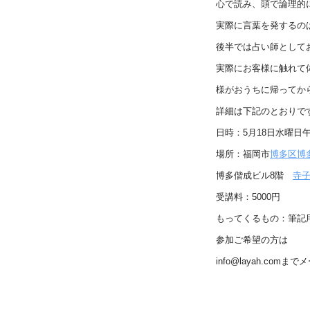
心で読み、頭で論理的
実際に言葉を発するの
後半では占い師として
実際にお客様に触れて
様がおうちに帰ってか
詳細は下記のとおりで
日時：5月18日水曜日午
場所：福岡市
博多区
博
博多偕成ビル8階
寺
受講料：5000円
もってくるもの：筆記
参加ご希望の方は
info@layah.com