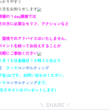
わかりやすく
り方をお知らせします
催の１day講座では
その方に必要なセリフ、アクションなど
、霊視でのアドバイスはいたしません。
ポイントを絞ってお伝えすることが
気軽にご参加ください
２月１８日金曜日１８時３０分より
区
ラーヤ
コンサルティング
干名OKです。お問い合わせください。
ラーヤ
コンサルティング
まで。
円(テキストはプレゼントします)
SHARE