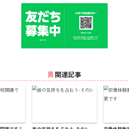
関連記事
校開講です！
彼の気持ちを占おう-その2-
宗像体験教