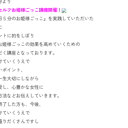
0分より
セルフお姫様ごっこ講座開催！
日５分のお姫様ごっこ』を実践していただいた
に
ントに的をしぼり
お姫様ごっこの効果を高めていくための
だく講座となっております。
けていくうえで
いポイント、
一生大切にしながら
愛し、心豊かな女性に
方法などお伝えしていきます。
終了した方も、今後、
けていくうえで
盛りだくさんですし