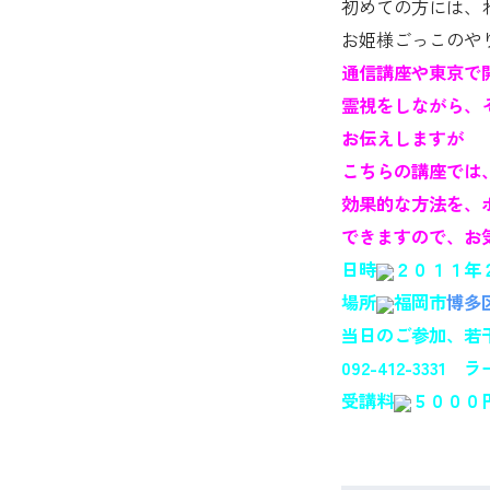
初めての方には、
お姫様ごっこのや
通信講座や東京で開
霊視をしながら、
お伝えしますが
こちらの講座では
効果的な方法を、
できますので、お
日時
２０１１年
場所
福岡市
博多
当日のご参加、若
092-412-3331 
受講料
５０００